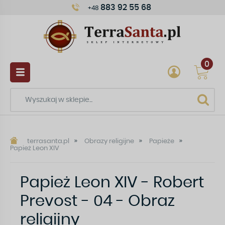
883 92 55 68
+48
0
terrasanta.pl
Obrazy religijne
Papieże
Papież Leon XIV
Papież Leon XIV - Robert
Prevost - 04 - Obraz
religijny